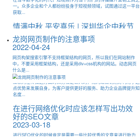
2023-05-31
2022-10-31
情满中秋 平安喜乐 | 深圳华企中秋节
放假通知
我们在做SEO的过程中总是会遇到很多问题，比如网站关键词百
网络营销：网络营销是企业利用互联网进行销售的一种方式，以完
度排名做不上去的问题。那么，龙岗网站建设告诉您网站关键词百
2024-09-14
成其营销。网站推广：网站推广是企业通过互联网平台推广其品
度排名...
牌、产...
中秋节快乐中秋佳节来临之际深圳华企全体员工祝您阖家团圆，万
龙岗网页制作的注意事项
网络营销怎么越来越流行？
高端耳机与音响产品网站策划与布局
事如意感谢广大客户们长期以来的支持我司根据国务院相关规定现
2022-04-24
将我...
2023-05-25
决胜指南
2025-08-28
网页构架搜索引擎不支持框架结构的网页，所以我们在网站制作
深圳华企12周年 庆羽毛球争霸赛团建
互联网在传播这方面的优势性是巨大的，而网络营销刚好利用了这
中，不要采用框架结构，还是采用div+css机构的网站。动态网页
点优势来发展自身，为客户提供更好的服务、助力企业品牌提升知
活动圆满成功
在消费电子领域的红海中，耳机与音响品牌不仅需要卓越的产品
什么是...
名度...
2024-09-07
力，更需要在线上塑造与之匹配的高端体验。一个精心策划的网站
是品牌...
在进行网络优化时应该怎样写出功效
2024年9月华企迎来十二岁的生日热烈祝贺深圳华企十二周年羽毛
好的SEO文章
激光设备企业网站设计与布局的战略
球争霸赛团建活动圆满成功深圳华企羽毛球争霸赛为了丰富员工的
网站建设需要注意哪些方面
业余...
2023-03-18
思维
2022-04-24
2025-08-28
喜报 | 热烈祝贺深圳市华企网络科技有
进行SEO优化的时候肯定是需要一些比较优秀的文章来进行助力
现在基本上每个企业都有自己的网站，有的企业网站能够帮助企业
的，有了优秀文章的助力才能够将SEO优化工作做到极 佳。虽然
限公司再次评定为软件企业！
获得很多的商机，但是有的企业网站却并没有什么好的效果。这实
在工业4.0与智能制造的宏大背景下，激光设备作为高端装备制造
技术优化...
2024-08-07
际上...
业的核心代表，其技术复杂性与采购决策的专业性、长期性，决定
了其...
网络推广怎么样才能够更好的吸引用
近日，深圳市华企网络科技有限公司顺利通过深圳市软件行业协会