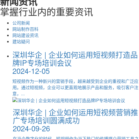
新闻资讯
2024-10-14
掌握行业内的重要资讯
金秋十月，双十一的钟声即将敲响，为进一步提升华企集团各分公
在网络上线后在优化过程中如何增加
司各部门的凝聚力，增强员工身体素质，以饱满的热情和斗志迎接
公司新闻
即将...
收录
网站制作百科
2022-10-28
网站建设资讯
盛世华诞 喜迎国庆 | 深圳华企国庆节
建站疑问
放假通知
网站收录提升了，才有机会获得更高的排名，更多的流量。然而，
深圳华企 | 企业如何运用短视频打造品
seo优化新人也好，老人也罢，一直都存在着提升收录的困扰。具
2024-10-01
体该...
牌IP专场培训会议
国庆佳节，举国同庆愿祖国繁荣昌盛，山河无恙人民安居乐业，国
2024-12-05
想做好阿里巴巴店铺，我们需要学习
泰民安让我们携手同行，共筑中国梦深圳华企全体员工祝您假期愉
快，...
哪些运营方面的技巧？
短视频作为一种新兴的营销手段，越来越受到企业的重视和广泛应
用。通过短视频，企业可以更直观地展示产品和服务，吸引客户注
2024-06-07
深圳华企 | 企业如何运用短视频营销推
意，...
广专场培训圆满成功
1、学会发布满星商品：1、学会发布满星商品：阿里巴巴要运营
起来，本身的产品发布质量是很重要的。你知道怎么选关键词，知
2024-09-26
道怎么...
在当今数字化的时代，短视频作为当下热门的传播媒介营销工具之
为什么做SEO时关键词总是优化不上
【深圳网络推广】网络推广和网络营
一。众多企业和个人都纷纷投身于短视频领域，试图通过这一平台
获取...
去?龙岗网站建设为您解答
销有什么区别？