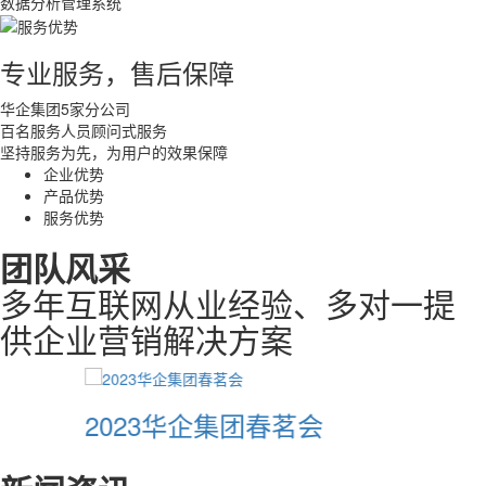
数据分析管理系统
华企集团2024年三月团建踏青活动圆
专业服务，售后保障
满结束
2024-03-18
华企集团5家分公司
百名服务人员顾问式服务
春天如约而至，让我们踏青寻春感受大地的生机与美好华企集团于
坚持服务为先，为用户的效果保障
2024年3月16日组织全体员工前往东莞松山湖风景区团建为了提高
企业优势
团队...
产品优势
服务优势
​双十一荣耀已铸，收官之战再展锋芒 |
华企集团收官之战管理层交流会议圆
团队风采
满成功
多年互联网从业经验、多对一提
2024-11-16
供企业营销解决方案
为了全面复盘前三个季度及双十一活动期间的工作，以更好的状态
迎接年末旺季的来临，华企集团收官之战管理层交流会于2024年
11月16...
2023华企集团春茗会
华企集团2024年双十一启动会暨秋季
运动会圆满成功