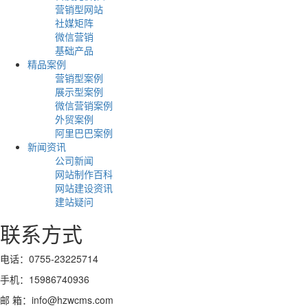
2022-12-10
前的...
营销型网站
​双十一荣耀已铸，收官之战再展锋芒 |
社媒矩阵
在网站建设中Title标题对于网络优化推
在接触过的企业网站中，发现大部分企业都只把网站当作一个展示
网站建设中的图片处理技巧
微信营销
华企集团收官之战管理层交流会议圆
企业产品的平台，只有寥寥几个页面，有些页面还不超过十个，自
广的重要性
2022-04-25
基础产品
然每...
满成功
2022-11-10
精品案例
2024-11-16
图片对于一篇文章的来说，一篇文章加入图片能够提升文章的档
营销型案例
怎么通过网络营销的方式把产品推广
正如你们中的许多人所知，一个好的标题不仅吸引眼球，而且还能
次。对于用于网站更新的SEO优化文章来说，文章加图片不仅有
展示型案例
出去的？
鼓励点击，吸引更精确的目标流量，并有利于搜索引擎的投放。标
为了全面复盘前三个季度及双十一活动期间的工作，以更好的状态
利于用户...
微信营销案例
题不...
2022-11-15
迎接年末旺季的来临，华企集团收官之战管理层交流会于2024年
外贸案例
网站建设中提升网站质量
11月16...
阿里巴巴案例
在网络上线后在优化过程中如何增加
你是否每天都会收到有关网络推广的电话？你面对这么多的广告渠
2022-04-25
新闻资讯
华企集团2024年双十一启动会暨秋季
道，不知道该如何选择？如何在网络上推广自己的产品，其实不管
收录
公司新闻
你是...
运动会圆满成功
做网站不仅仅是找友情链接，到处去发帖就行的，成功的站长总是
网站制作百科
2022-10-28
从一定的高度去从事SEO工作，而不仅仅做那些每个站长都会做
网站建设资讯
2024-10-14
企业常见的网站建设类型有哪些？
的复制...
建站疑问
网站收录提升了，才有机会获得更高的排名，更多的流量。然而，
2022-11-05
seo优化新人也好，老人也罢，一直都存在着提升收录的困扰。具
金秋十月，双十一的钟声即将敲响，为进一步提升华企集团各分公
联系方式
网络建设都是需要哪些步骤
体该...
司各部门的凝聚力，增强员工身体素质，以饱满的热情和斗志迎接
近年来，网站建设在行内的市场越来越大。网站建设市场与经济重
2022-04-25
即将...
心分布趋于一致。随着网站建设的多元化，企业和客户已经不满足
想做好阿里巴巴店铺，我们需要学习
电话：0755-23225714
于建...
盛世华诞 喜迎国庆 | 深圳华企国庆节
网站建设越来越贴近人们的生活，许多大的企业也会青睐于这种方
哪些运营方面的技巧？
手机：15986740936
式进行产品的推广。现在网络推广越来越影响着大家，大家一定在
放假通知
2024-06-07
深圳网络推广告诉你网站中死链的处
邮 箱：info@hzwcms.com
网红...