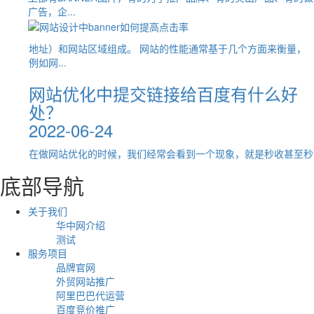
商店铺业绩专场培训会议
对于一个新上线的网站，前期维护收录和推广优化是重中之重，毕
网站优化中提交链接给百度有什么好
术优化是非...
广告，企...
2024-06-19
竟在几千万个网站之中，如何才能够让更多的人看到我们，这就网
处？
站推...
介绍8个有效提升网络优化的技巧
2022-06-24
随着时代的发展，电商平台买家需求进一步爆发，作为源头厂货批
2023-02-15
做网络营销推广如何做才能吸引蜘蛛
发平台，电商覆盖了全国超过70%的一级产业带，聚集了产业带源
在做网站优化的时候，我们经常会看到一个现象，就是秒收甚至秒
头优...
爬虫
现在,随着百度不断调整和升级,360算法,搜索引擎优化,网站优化是
排。 可能有很多SEO新手会问：为什么其他网站秒收甚至秒排，
2023-03-24
越来越难做,相信是显而易见的,对SEO的未来应该怎么做,相信大多
助力拓展俄罗斯市场 | Yandex搜索引
而我自...
数...
擎获客线下培训
大家都知道中小企业进行网络营销，SEO是一个很实用的手段，
网站建设中收录后的新闻能不能修
2024-05-14
大家也都想做好SEO，那么网站优化就十分关键。既然要决定做
关于员工矿工离职的通告
改？如何修改？
网站优化，...
2023-02-14
2022-06-23
受国际局势影响，目前俄罗斯市场需求巨大，对中国产品的需求强
为什么网络营销越来越流行？
烈，国内很多企业都想进入俄罗斯市场，但企业普遍对俄罗斯市场
底部导航
关于员工矿工离职的通告员工姓名：许耀坤 身份证号：
一、收录修改前的问题1、网站建设好之后初期切记不要修改，因
所知...
2022-12-17
44092120000218XXXX自2023年1月29日开始，你未向公司提供
为新站上线1-3个月是百度搜索引擎审核期，也就是站长了解沙盒
劳动，公司已...
关于我们
华企集团2024年三月团建踏青活动圆
期，百...
互联网在传播这方面的优势性是巨大的，而网络营销刚好利用了这
华中网介绍
满结束
点优势来发展自身，为客户提供更好的服务、助力企业品牌提升知
有效提高网络优化的8个技巧
测试
网站收录突然停止了怎么办呢？
名度...
2024-03-18
服务项目
2022-11-15
2022-06-22
品牌官网
企业网络优化的长尾词优化怎么做?
春天如约而至，让我们踏青寻春感受大地的生机与美好华企集团于
外贸网站推广
现在百度不断调整和更新360算法，搜索引擎优化、网站优化越来
一、网站改过版网站运营的数年之后,感觉不好的现在的网站,进行
【龙岗网站建设】
2024年3月16日组织全体员工前往东莞松山湖风景区团建为了提高
阿里巴巴代运营
越难做，我想这是显而易见的，未来SEO应该怎么做，我想大多
了整篇小文,即这网站的收录,是网站,即后一段时间,可能是改变以
团队...
百度竞价推广
数人都感...