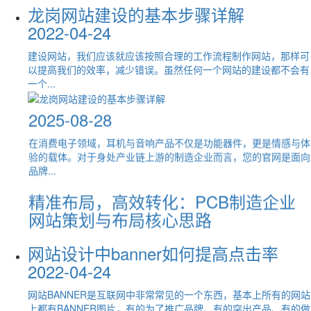
网站建设不要被传统布局思维所束
龙岗网站建设的基本步骤详解
户？
声学智造，精准触达：耳机与音响产
评估，再次认定为软件企业，标志着公司在科技创新、软件开发和
缚？
规范...
2022-04-24
2023-03-03
品制造企业网站策划与布局之道
2022-11-26
2025-08-28
深圳华企 | 短视频运营及网站后台维护
建设网站，我们应该就应该按照合理的工作流程制作网站，那样可
随着现在越来越多的行业都用到的网络推广，很多的用户也都大概
传统网站建设是以表格布局为核心来实现的，整个设计过程是：效
以提高我们的效率，减少错误。虽然任何一个网站的建设都不会有
了解了网络推广的样式有哪些，所以常常会因此感到厌倦，网络推
专场培训会议
果设计在前，而内容编 辑在后。具体说，就是先由美工设计小
在消费电子领域，耳机与音响产品不仅是功能器件，更是情感与体
一个...
广的...
2024-07-25
样，再...
验的载体。对于身处产业链上游的制造企业而言，您的官网是面向
品牌...
深圳企业如何选择有效的网络推广方
网络公司分享网站建设的四大、技巧
时代在发展，产品也在升级更新，我司于2024年7月25日开展一场
式
精准布局，高效转化：PCB制造企业
关于《如何做好短视频获取流量》及《网站后台更新与维护》为主
2022-06-28
题的...
2023-02-15
网站策划与布局核心思路
当今时代，已经是一个全新的互联网时代，人们可以通过互联网体
2025-08-28
华企集团龙岗公司大梅沙团建活动圆
城市经济水平的提高为深圳网络推广行业的发展提供可有利的条
验各种服务。 电子商务的发展是互联网发展最有效的证明，它的
件，受市场大环境的影响，深圳网络推广公司的规模日渐扩大，成
满结束
出现...
在高度专业化的电子制造领域，一个PCB（印制电路板）企业的官
为当下...
2024-07-13
网，绝不仅仅是线上名片，而是其技术实力、制造工艺与质量管控
网站建设对企业有什么好处
体系...
在进行网络优化时应该怎样写出功效
2022-06-25
炎炎夏日怎能少了海风、烧烤、啤酒、西瓜和K歌？▲华企集团龙
好的SEO文章
网站设计中banner如何提高点击率
网站制作前怎么才能策划好一个网站
岗公司全体员工为了欢迎新同事的加入，感谢各位员工在工作中的
网站是向世界发布新闻的互联网的组成部分。 它由域名（即网站
辛勤付...
2023-02-15
2022-04-24
呢？
地址）和网站区域组成。 网站的性能通常基于几个方面来衡量，
2023-05-12
新趋势 新机会 | 华企集团带您突破电
例如网...
进行SEO优化的时候肯定是需要一些比较优秀的文章来进行助力
网站BANNER是互联网中非常常见的一个东西，基本上所有的网站
的，有了优秀文章的助力才能够将SEO优化工作做到好。虽然技
上都有BANNER图片，有的为了推广品牌、有的突出产品、有的做